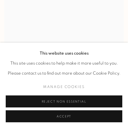
This website uses cookies
This site uses cookies to help make it more useful to you.
Please contact us to find out more about our Cookie Policy.
MANAGE COOKIES
MAX INGRAND
JOUEUSES DE GUITARE ET DE MANDOLINE
,
1937
REJECT NON ESSENTIAL
ACCEPT