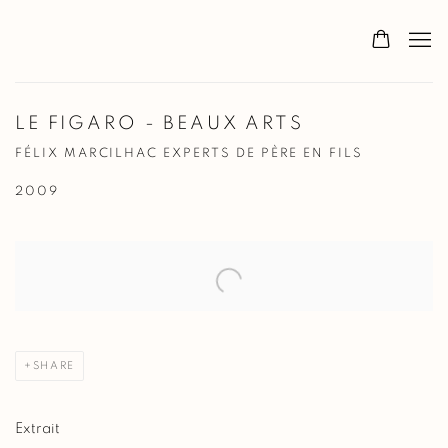
LE FIGARO - BEAUX ARTS
FÉLIX MARCILHAC EXPERTS DE PÈRE EN FILS
2009
Open a larger version of the following image in a popup:
SHARE
Extrait