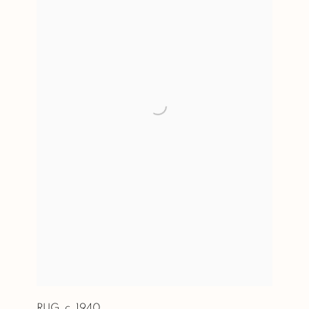
RUG
,
c. 1940